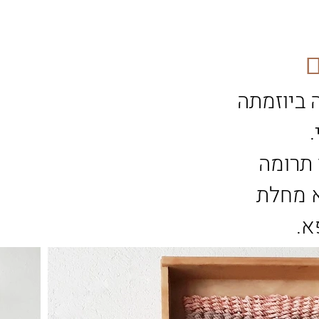
ם
 ביוזמתה
 תרומה
ALS שהיא מחלת
א.